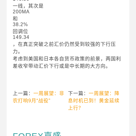
一线，其次是
200MA
和
38.2%
回调位
149.34
，在真正突破之前汇价仍然受到较强的下行压
力。
考虑到美国和日本各自货币政策的前景，两国利
差收窄带动汇价下行或是中长期的大方向。
上一篇：
一周展望：非
下一篇：
一周展望：降
农打响9月“战役”
息时机已到！黄金延续
上行？