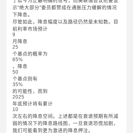
了迄今为止最明确的信号，而美联储会议纪要显
示“绝大部分”委员都赞成在通胀压力缓解的情况
下降息。
尽管如此，降息幅度以及路径仍然是未知数。目
前利率市场预计
9
月降息
25
个基点的概率为
65%
，降息
50
个基点则有
35%
的可能性，而到
2025
年底预计将有累计
10
次左右的降息空间。上述都是在衰退预期有所减
弱的情况下的降息路线图，一旦衰退恐慌加剧，
我们可能看到更为激进的降息押注。