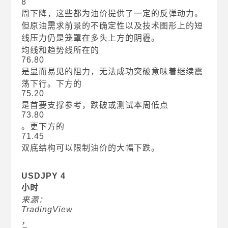
8
周下降，这些都为油价提供了一定的反弹动力。
但原油需求前景的不确定性以及技术图形上的短
线压力仍是笼罩在多头上方的阴霾。
均线和趋势线所在的
76.80
是显而易见的阻力，无法成功突破意味着继续震
荡下行。下方的
75.20
是首要支撑参考，跌破或测试本周低点
73.80
。更下方的
71.45
双底结构可以限制油价的大幅下跌。
USDJPY 4
小时
来源：
TradingView
，