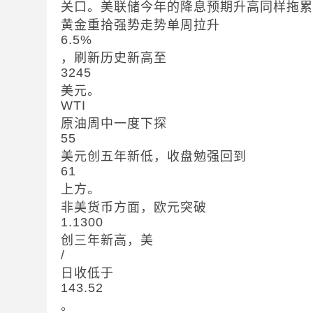
关口。美联储今年的降息预期升高同样拖
黄金重拾强势走势单周拉升
6.5%
，刷新历史新高至
3245
美元。
WTI
原油周中一度下探
55
美元创五年新低，收盘勉强回到
61
上方。
非美货币方面，欧元突破
1.1300
创三年新高，美
/
日收低于
143.52
。