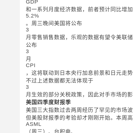
GDP
和一系列月度经济数据，前者预计同比增
5.2%
。周三晚间美国将公布
3
月零售销售数据，乐观的数据有望令美联
公布
3
月
CPI
，这将联动到日本央行加息前景和日元走
不过上述数据都无法体现于
3
月生效的部分关税政策，因此对手市场的
美国四季度财报季
美国三大指数过去两周经历了罕见的市场
但美股财报季的考验却才刚刚开始。本周
ASML
（周三）、台积电、