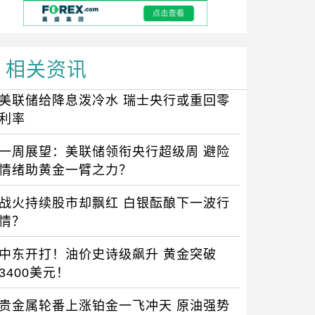
相关资讯
美联储给降息泼冷水 瑞士央行或重回零
利率
一周展望：美联储领衔央行超级周 避险
情绪助黄金一臂之力？
战火持续股市却飘红 白银酝酿下一波行
情？
中东开打！油价史诗级飙升 黄金突破
3400美元！
贵金属轮番上涨铂金一飞冲天 原油强势