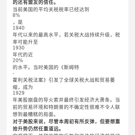
的还有盟友的信任。
当前美国的平均关税税率已经达到
8%
，是
1940
年代以来的最高水平，若关税大战持续升级，税
率可能升至
1930
年代的近
20%
的水平。当时美国的《斯姆特
-
霍利关税法案》引发了全球关税大战和贸易萎
缩，成为
1929
年美股崩盘的导火索并最终引发经济大萧条。当
前的贸易环境和特朗普的不确定性很难不令人联
想到最糟糕的局面。
对于美股来说，尽管本周初有所反弹，但要想重
拾升势仍然任重道远。