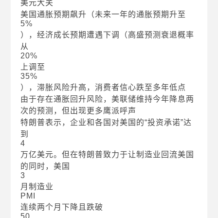
美元大关
美国通胀预期飙升（未来一年的通胀预期升至
5%
），经济成长预期遭遇下调（高盛预测衰退概率
从
20%
上调至
35%
），滞胀风险升高，消费者信心跌至多年低点
由于存在通胀回升风险，美联储维持今年降息两
次的预测，但出现更多鹰派呼声
特朗普表示，企业和各国对美国的“投资承诺”达
到
4
万亿美元。但在特朗普致力于让制造业回流美国
的同时，美国
3
月制造业
PMI
连续两个月下降且跌破
50