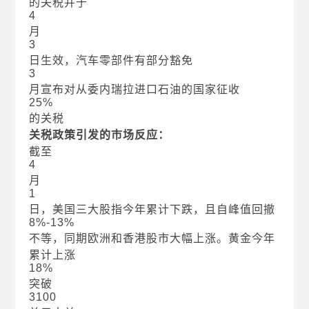
的关税并于
4
月
3
日生效，汽车零部件有部分豁免
3
月宣布对从委内瑞拉进口石油的国家征收
25%
的关税
关税政策引发的市场反应：
截至
4
月
1
日，美国三大股指今年累计下跌，且自峰值回撤
8%-13%
不等，同期欧洲和香港股市大幅上涨。黄金今年
累计上涨
18%
突破
3100