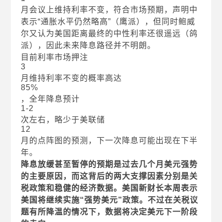
月会议上维持利率不变，符合市场预期，声明中
表示“通胀水平仍然略高”（鹰派），但同时鲍威
尔又认为美国距离最终的中性利率还很遥远（鸽
派），因此未来降息路径并不明朗。
目前利率市场押注
3
月维持利率不变的概率高达
85%
，全年降息预计
1-2
次左右，略少于美联储
12
月的点阵图的预测，下一次降息可能出现在下半
年。
降息放缓甚至暂停的预期是过去几个月美元强势
的主要原因，而这背后的两大支撑因素分别是关
税政策和稳健的经济数据。美国新财长本周表示
美国将继续实施“强势美元”政策。不过在关税议
题有所降温的情况下，数据将决定美元下一阶段