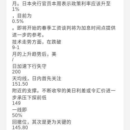
月。日本央行官员本周表示政策利率应该升至
1%
，目前为
0.5%
。即将开始的春季工资谈判将为加息时间点提供
进一步的参考。
技术走势方面，在跌破
9-1
月的上升趋势后，美
/
日加速下行失守
200
天均线，日内首先关注
151.50
附近的支撑。不断收窄的美日利差或令汇价进一
步承压下探前低
149
一线即
50%
回撤位，其次是更为关键的
145.80