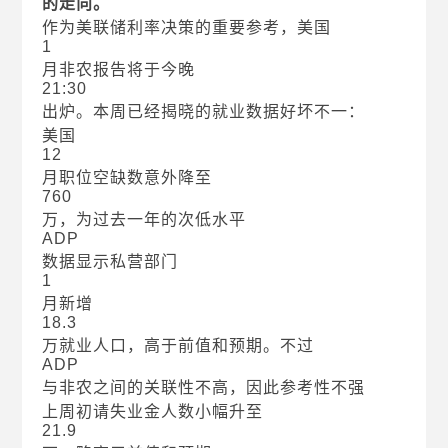
的走向。
作为美联储利率决策的重要参考，美国
1
月非农报告将于今晚
21:30
出炉。本周已经揭晓的就业数据好坏不一：
美国
12
月职位空缺数意外降至
760
万，为过去一年的次低水平
ADP
数据显示私营部门
1
月新增
18.3
万就业人口，高于前值和预期。不过
ADP
与非农之间的关联性不高，因此参考性不强
上周初请失业金人数小幅升至
21.9