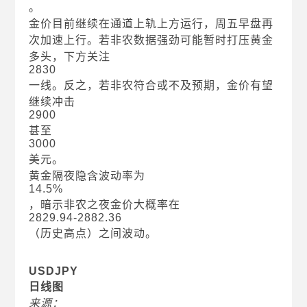
。
金价目前继续在通道上轨上方运行，周五早盘再
次加速上行。若非农数据强劲可能暂时打压黄金
多头，下方关注
2830
一线。反之，若非农符合或不及预期，金价有望
继续冲击
2900
甚至
3000
美元。
黄金隔夜隐含波动率为
14.5%
，暗示非农之夜金价大概率在
2829.94-2882.36
（历史高点）之间波动。
USDJPY
日线图
来源：